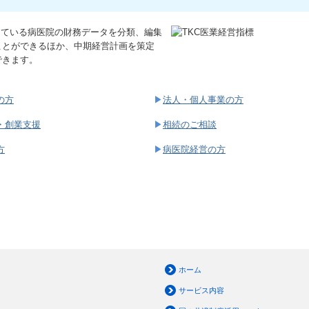
用している病医院の財務データを分類、編集
ことができるほか、中期経営計画を策定
できます。
の方
▶
法人・個人事業の方
・創業支援
▶
相続のご相談
方
▶
病医院経営の方
ホーム
サービス内容