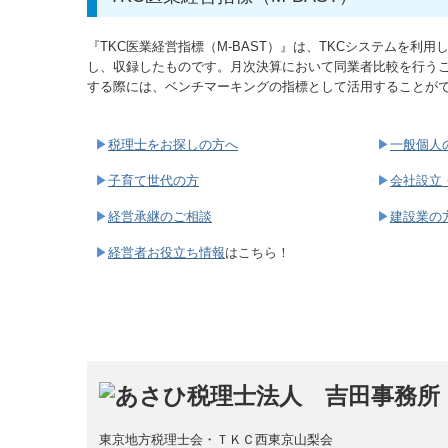
『TKC医業経営指標（M-BAST）』は、TKCシステムを利
し、収録したものです。月次決算において同業者比較を行う
する際には、ベンチマーキングの指標として活用することが
▶
税理士をお探しの方へ
▶
一般個人
▶
子育て世代の方
▶
会社設立
▶
経営承継のご相談
▶
建設業の
▶
経営者お役立ち情報
はこちら！
東京地方税理士会・ＴＫＣ西東京山梨会