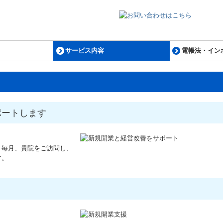
サービス内容
電帳法・イン
税理士をお探しの方へ
一般個人の方
子育て世代の方
法人・個人事業者の方
会社設立・創業支援
相続のご相談
建設業の方
病医院経営の方
経営承継のご相談
ポートします
。
、毎月、貴院をご訪問し、
す。