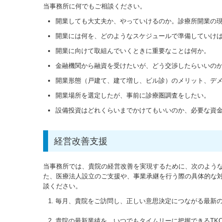
当事務所に何でもご相談ください。
開業しても大丈夫か、やっていけるのか。診療所開業の
開業には何を、どのようなスケジュールで準備していけ
開業に向けて取組んでいくときに重要なことは何か。
金融機関から融資を受けたいが、どう交渉したらいいの
開業形態（戸建て、建て増し、ビル診）のメリット、デ
開業場所を選定したが、事前に診療圏調査をしたい。
設備投資はどれくらいまでかけてもいいのか、必要な資
経営改善支援
当事務所では、貴院の経営改善を実現するために、次のよう
た、医療法人設立のご支援や、事業承継を行う際の具体的な
談ください。
毎月、貴院をご訪問し、正しい意思決定につながる最新
貴院の最新業績を、いつでもタイムリーに把握できるTK