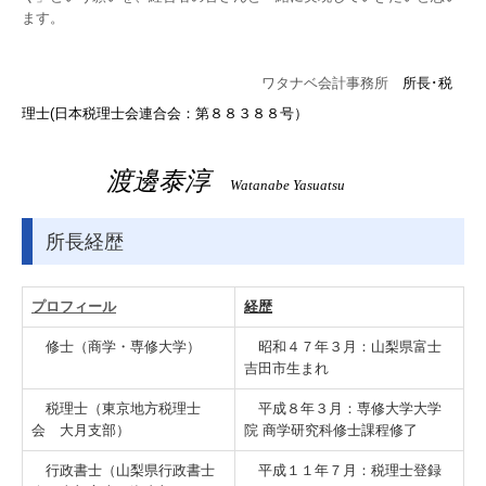
ます。
子育て世代の方
法人・個人事業者の方
ワタナベ会計事務所
所長･税
理士(日本税理士会連合会：第８８３８８号）
会社設立・創業支援
相続のご相談
渡邊泰淳
Watanabe Yasuatsu
建設業の方
所長経歴
病医院経営の方
経営承継のご相談
プロフィール
経歴
電帳法・インボイス最新情報
修士（商学・専修大学）
昭和４７年３月：山梨県富士
吉田市生まれ
国の共済制度活用コーナー
税理士（東京地方税理士
平成８年３月：専修大学大学
経営者お役立ち情報
会 大月支部）
院 商学研究科修士課程修了
経営革新等支援機関
行政書士（山梨県行政書士
平成１１年７月：税理士登録