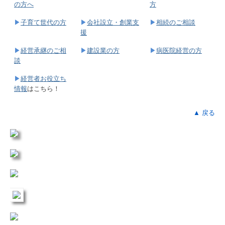
の方へ
方
▶
子育て世代の方
▶
会社設立・創業支
▶
相続のご相談
援
▶
経営承継のご相
▶
建設業の方
▶
病医院経営の方
談
▶
経営者お役立ち
情報
はこちら！
▲ 戻る