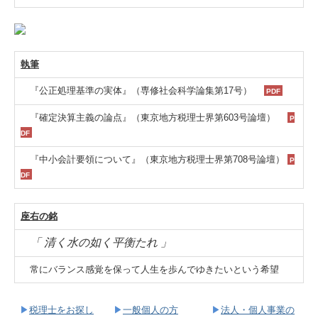
執筆
『公正処理基準の実体』（専修社会科学論集第17号）
PDF
『確定決算主義の論点』（東京地方税理士界第603号論壇）
P
DF
『中小会計要領について』（東京地方税理士界第708号論壇）
P
DF
座右の銘
「 清く水の如く平衡たれ 」
常にバランス感覚を保って人生を歩んでゆきたいという希望
▶
税理士をお探し
▶
一般個人の方
▶
法人・個人事業の