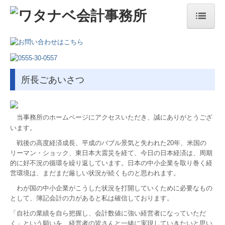
ホーム
事務所について
所長ごあいさつ
事務所案内
所長ごあいさつ
当事務所のホームページにアクセスいただき、誠にありがとうござ
経営理念
います。
スタッフ
戦後の高度経済成長、平成のバブル景気と失われた
20
年、米国の
リーマン・ショック、東日本大震災を経て、今日の日本経済は、周期
交通案内
的に好不況の循環を繰り返しています。日本の中小企業を取り巻く経
営環境は、まだまだ厳しい状況が続くものと思われます。
サービス内容
わが国の中小企業がこうした状況を打開していくために必要なもの
として、簿記会計の力があると私は確信しております。
税理士をお探しの方へ
「自社の業績を自ら把握し、会計数値に強い経営者になっていただ
一般個人の方
く」という願いを、経営者の皆さんと一緒に実現し
ていきたいと思い