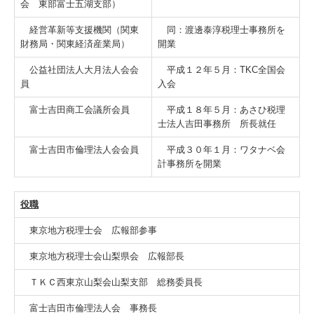
会 東部富士五湖支部）
料金について
経営革新等支援機関（関東
同：渡邊泰淳税理士事務所を
個人情報保護方針
財務局・関東経済産業局）
開業
公益社団法人大月法人会会
平成１２年５月：TKC全国会
カスタマーハラスメントに対する基本方針
員
入会
リンク集
富士吉田商工会議所会員
平成１８年５月：あさひ税理
士法人吉田事務所 所長就任
TKCシステムのご紹介
富士吉田市倫理法人会会員
平成３０年１月：ワタナベ会
TKCモニタリング情報サービス
計事務所を開業
マイナンバー制度への対応
役職
経営者の四季
東京地方税理士会 広報部参事
東京地方税理士会山梨県会 広報部長
ＴＫＣ西東京山梨会山梨支部 総務委員長
富士吉田市倫理法人会 事務長