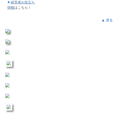
▶
経営者お役立ち
料金について
情報
はこちら！
個人情報保護方針
▲ 戻る
カスタマーハラスメントに対する基本方針
リンク集
TKCシステムのご紹介
TKCモニタリング情報サービス
マイナンバー制度への対応
経営者の四季