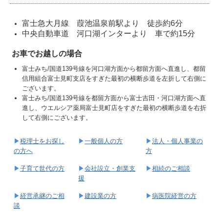
子育て世代の方
富士急大月線 葭池温泉前駅より 徒歩約6分
中央自動車道 河口湖インターより 車で約15分
法人・個人事業者の方
お車でお越しの場合
会社設立・創業支援
富士みち/国道139号線を河口湖方面から都留方面へ直進し、
都留
相続のご相談
信用組合富士見町支店をすぎた最初の横断歩道を左折して右側に
ございます。
建設業の方
富士みち/国道139号線を都留方面から富士吉田・河口湖方面へ直
進し、ウエルシア薬局富士見町店をすぎた最初の横断歩道を右折
病医院経営の方
して右側にございます。
経営承継のご相談
▶
税理士をお探し
▶
一般個人の方
▶
法人・個人事業の
の方へ
方
電帳法・インボイス最新情報
▶
子育て世代の方
▶
会社設立・創業支
▶
相続のご相談
国の共済制度活用コーナー
援
経営者お役立ち情報
▶
経営承継のご相
▶
建設業の方
▶
病医院経営の方
談
経営革新等支援機関