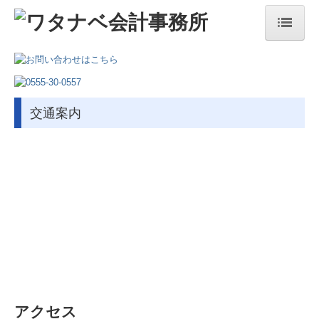
ホーム
事務所について
交通案内
事務所案内
所長ごあいさつ
経営理念
スタッフ
交通案内
サービス内容
税理士をお探しの方へ
アクセス
一般個人の方