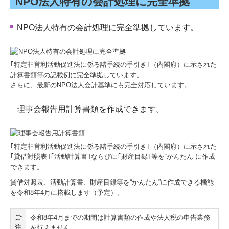
NPO法人特有の会計処理に完全準拠
料金について
NPO法人特有の会計処理に完全準拠しています。
個人情報保護方針
カスタマーハラスメントに対する基本方針
｢特定非営利活動促進法に係る諸手続の手引き｣（内閣府）に示された
リンク集
計算書類等の記載例に完全準拠しています。
さらに、最新のNPO法人会計基準にも完全対応しています。
TKCシステムのご紹介
理事会報告用計算書類を作成できます。
TKCモニタリング情報サービス
マイナンバー制度への対応
｢特定非営利活動促進法に係る諸手続の手引き｣（内閣府）に示された
経営者の四季
｢貸借対照表｣｢活動計算書｣ならびに｢財産目録｣等を“かんたん”に作成
できます。
貸借対照表、活動計算書、財産目録等を“かんたん”に作成できる機能
を令和8年4月に搭載します（予定）。
ご
令和8年4月までの期間は計算書類の作成や法人税の申告業務
注
を行えません。