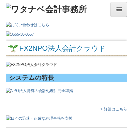
ホーム
事務所について
FX2NPO法人会計クラウド
事務所案内
所長ごあいさつ
経営理念
システムの特長
スタッフ
交通案内
サービス内容
> 詳細はこちら
税理士をお探しの方へ
一般個人の方