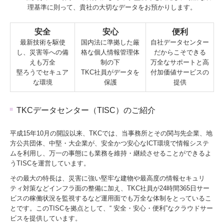
理基準に則って、貴社の大切なデータをお預かりします。
安全
安心
便利
最新技術を駆使
国内法に準拠した厳
自社データセンター
し、災害等への備
格な個人情報管理体
だからこそできる
えも万全
制の下
万全なサポートと高
堅ろうでセキュア
TKC社員がデータを
付加価値サービスの
な環境
保護
提供
TKCデータセンター（TISC）のご紹介
平成15年10月の開設以来、TKCでは、当事務所とその関与先企業、地
方公共団体、中堅・大企業が、安全かつ安心なICT環境で情報システ
ムを利用し、万一の事態にも業務を維持・継続させることができるよ
うTISCを運営しています。
その最大の特長は、災害に強い堅牢な建物や最高度の情報セキュリ
ティ対策などインフラ面の整備に加え、TKC社員が24時間365日サー
ビスの稼働状況を監視するなど運用面でも万全な体制をとっているこ
とです。このTISCを拠点として、“ 安全・安心・便利”なクラウドサー
ビスを提供しています。