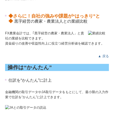
料金について
◆
さらに！自社の強みや課題が“はっきり”
と
個人情報保護方針
◆
黒字経営の農家・農業法人との業績比較
カスタマーハラスメントに対する基本方針
FX農業会計では、｢黒字経営の農家・農業法人」と貴
リンク集
社の業績を比較できます。
資金繰りの改善や収益性向上に役立つ経営分析値を確認できます。
TKCシステムのご紹介
▲ 戻る
TKCモニタリング情報サービス
操作は“かんたん”
マイナンバー制度への対応
経営者の四季
仕訳を“かんたん”に計上
金融機関の取引データやJA取引データをもとにして、最小限の入力作
業で仕訳を“かんたん”に計上できます。