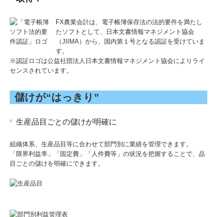
子育て世代の方
FX農業会計は、電子帳簿保存法の法的要件を満たし
たソフトとして、日本文書情報マネジメント協会
法人・個人事業者の方
（JIIMA）から、国内第１号となる認証を受けていま
す。
会社設立・創業支援
※認証ロゴは公益社団法人日本文書情報マネジメント協会によりライ
センスされています。
相続のご相談
建設業の方
儲けが“はっきり”
病医院経営の方
生産品目ごとの儲けが明確に
経営承継のご相談
組織体系、生産品目等に合わせて部門別に業績を管理できます。
電帳法・インボイス最新情報
「限界利益率」「固定費」「人件費等」の状況を把握することで、品
目ごとの儲けを明確にできます。
国の共済制度活用コーナー
経営者お役立ち情報
経営革新等支援機関