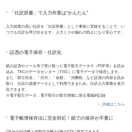
「仕訳辞書」で入力作業は“かんたん”
入力頻度の高い仕訳を「仕訳辞書」として事前に登録することで、い
つでも仕訳を呼び出せます。入力ミスや漏れの防止になり安心です。
証憑の電子保存・仕訳化
紙の証憑やメール等で受け取った電子取引データ※（PDF等）を読み
込み、TKCのデータセンター（TISC）に電子データで保存します。
また「取引先名」「日付」「金額」「消費税」など証憑の内容を読み
取り、仕訳の基礎データとして利用できるため、仕訳入力業務を省力
化できます。
※電子取引データ…電子取引の取引情報に係る電磁的記録
＞ 詳細はこちら
電子帳簿保存法に完全対応！紙での保存が不要に
1年分の仕訳帳と総勘定元帳が1枚のCDに保存できます。