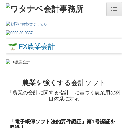
ホーム
事務所について
FX農業会計
事務所案内
所長ごあいさつ
経営理念
スタッフ
農業
を
強く
する会計ソフト
交通案内
「農業の会計に関する指針」
に基づく
農業用の科
目体系に対応
サービス内容
税理士をお探しの方へ
「電子帳簿ソフト法的要件認証」第1号認証を
一般個人の方
取得！